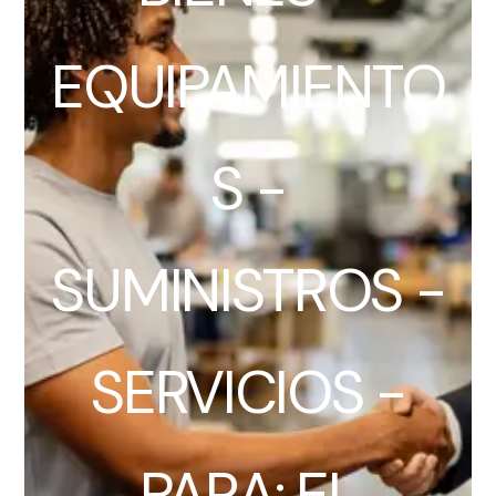
EQUIPAMIENTO
S -
SUMINISTROS -
SERVICIOS -
PARA: EL